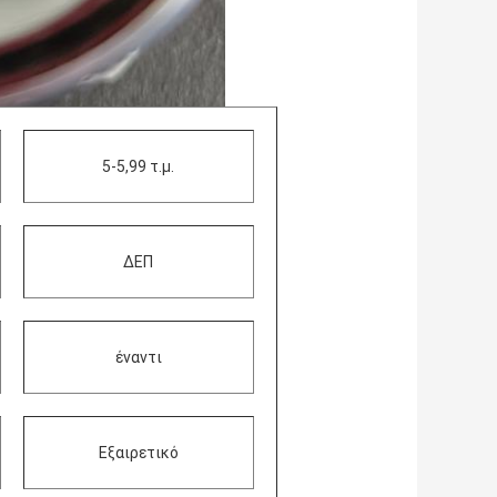
5-5,99 τ.μ.
ΔΕΠ
έναντι
Εξαιρετικό