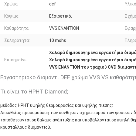
Χρώμα:
def
Υλικό
Κόψιμο:
Εξαιρετικό.
Σχήμα
Καθαρότητα:
VVS ΕΝΑΝΤΊΟΝ
Εφαρ
Σκληρότητα:
10 mohs
Πληρ
Χαλαρά δημιουργημένα εργαστήριο διαμ
Επισημαίνω:
Χαλαρά δημιουργημένα εργαστήριο διαμ
VVS ΕΝΑΝΤΊΟΝ του τραχιού CVD διαμαντ
Εργαστηριακό διαμάντι DEF χρώμα VVS VS καθαρότη
Τι είναι το HPHT Diamond;
μέθοδος HPHT υψηλής θερμοκρασίας και υψηλής πίεσης:
Απευθείας προσομοίωση των συνθηκών σχηματισμού των φυσικών δ
τοποθετούνται σε θάλαμο ανάπτυξης και υποβάλλονται σε υψηλή θερ
κρυστάλλους διαμαντιού.