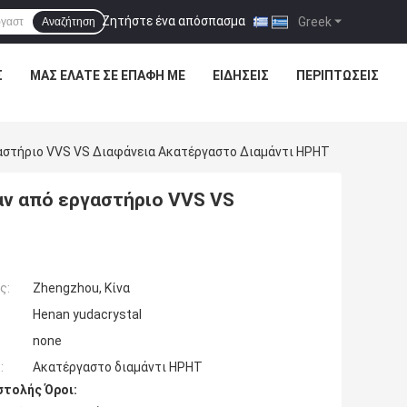
Ζητήστε ένα απόσπασμα
|
Greek
Αναζήτηση
Σ
ΜΑΣ ΕΛΆΤΕ ΣΕ ΕΠΑΦΉ ΜΕ
ΕΙΔΉΣΕΙΣ
ΠΕΡΙΠΤΏΣΕΙΣ
αστήριο VVS VS Διαφάνεια Ακατέργαστο Διαμάντι HPHT
αν από εργαστήριο VVS VS
ς:
Zhengzhou, Κίνα
Henan yudacrystal
none
:
Ακατέργαστο διαμάντι HPHT
τολής Όροι: