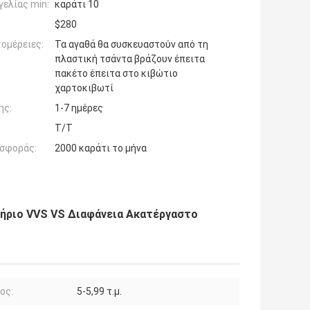
ελίας min:
καράτι 10
$280
ομέρειες:
Τα αγαθά θα συσκευαστούν από τη
πλαστική τσάντα βράζουν έπειτα
πακέτο έπειτα στο κιβώτιο
χαρτοκιβωτί
ης:
1-7 ημέρες
T/T
σφοράς:
2000 καράτι το μήνα
τήριο VVS VS Διαφάνεια Ακατέργαστο
ος:
5-5,99 τ.μ.