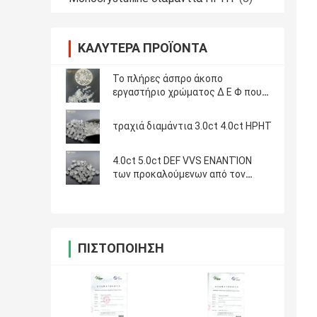
ΚΑΛΎΤΕΡΑ ΠΡΟΪΌΝΤΑ
Το πλήρες άσπρο άκοπο
εργαστήριο χρώματος Δ Ε Φ που
γίνεται τα διαμάντια το
πραγματικό τραχύ διαμάντι
τραχιά διαμάντια 3.0ct 4.0ct HPHT
χαλαρώνει το διαμάντι
4.0ct 5.0ct DEF VVS ΕΝΑΝΤΊΟΝ
των προκαλούμενων από τον
άνθρωπο διαμαντιών
ΠΙΣΤΟΠΟΊΗΣΗ