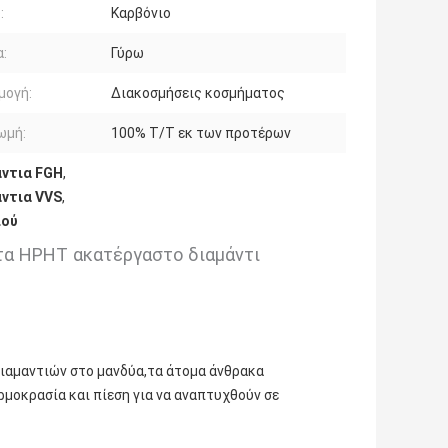
:
Καρβόνιο
:
Γύρω
μογή:
Διακοσμήσεις κοσμήματος
ωμή:
100% T/T εκ των προτέρων
άντια FGH
,
άντια VVS
,
ιού
τα HPHT ακατέργαστο διαμάντι
ιαμαντιών στο μανδύα,τα άτομα άνθρακα
μοκρασία και πίεση για να αναπτυχθούν σε