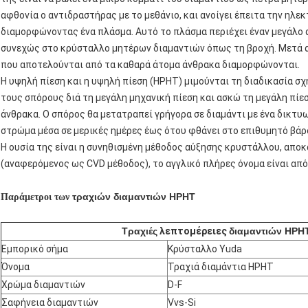
αφθονία ο αντιδραστήρας με το μεθάνιο, και ανοίγει έπειτα την ηλεκτ
διαμορφώνοντας ένα πλάσμα. Αυτό το πλάσμα περιέχει έναν μεγάλο
συνεχώς στο κρύσταλλο μητέρων διαμαντιών όπως τη βροχή. Μετά α
που αποτελούνται από τα καθαρά άτομα άνθρακα διαμορφώνονται.
Η υψηλή πίεση και η υψηλή πίεση (HPHT) μιμούνται τη διαδικασία σ
τους σπόρους διά τη μεγάλη μηχανική πίεση και ασκώ τη μεγάλη πί
άνθρακα. Ο σπόρος θα μετατραπεί γρήγορα σε διαμάντι με ένα δικτυ
στρώμα μέσα σε μερικές ημέρες έως ότου φθάνει στο επιθυμητό βάρ
Η ουσία της είναι η συνηθισμένη μέθοδος αύξησης κρυστάλλου, απο
(αναφερόμενος ως CVD μέθοδος), το αγγλικό πλήρες όνομα είναι απ
τραχιών διαμαντιών HPHT
Παράμετροι των
Τραχιές
λεπτομέρειες
διαμαντιών HPH
Εμπορικό σήμα
Κρύσταλλο Yuda
Όνομα
Τραχιά διαμάντια HPHT
Χρώμα διαμαντιών
D-F
Σαφήνεια διαμαντιών
Vvs-Si