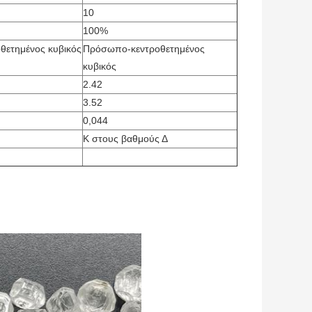
10
100%
ετημένος κυβικός
Πρόσωπο-κεντροθετημένος
κυβικός
2.42
3.52
0,044
Κ στους βαθμούς Δ