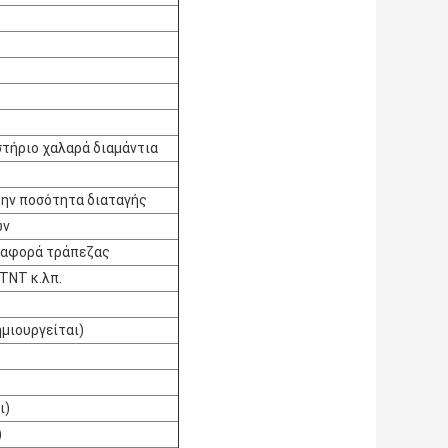
στήριο χαλαρά διαμάντια
την ποσότητα διαταγής
ων
εταφορά τράπεζας
 TNT κ.λπ.
μιουργείται)
ι)
)