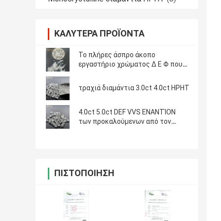
ΚΑΛΎΤΕΡΑ ΠΡΟΪΌΝΤΑ
Το πλήρες άσπρο άκοπο
εργαστήριο χρώματος Δ Ε Φ που
γίνεται τα διαμάντια το
πραγματικό τραχύ διαμάντι
τραχιά διαμάντια 3.0ct 4.0ct HPHT
χαλαρώνει το διαμάντι
4.0ct 5.0ct DEF VVS ΕΝΑΝΤΊΟΝ
των προκαλούμενων από τον
άνθρωπο διαμαντιών
ΠΙΣΤΟΠΟΊΗΣΗ