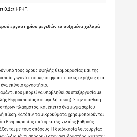
τι 0.2ct HPHT
,
ικρού εργαστηρίου μεγεθών τα αυξημένα χαλαρά
ούν υπό τους όρους υψηλής θερμοκρασίας και της
ακραία γεγονότα όπως οι ηφαιστειακές εκρήξεις ή οι
 ένα επίγειο εργαστήριο.
ιαμάντι που μπορεί να υποβληθεί σε επεξεργασία με
ηλής θερμοκρασίας και υψηλή πίεση). Στην απόθεση
αστήρων πλάσματος, και έπειτα ένα μίγμα αερίου
ή πίεση. Κατόπιν τα μικροκύματα χρησιμοποιούνται
οδοι θερμοκρασίας από αρκετές χιλιάες βαθμούς
άζονται με τους σπόρους. Η διαδικασία λειτουργίας
ρων («διαμάντι σπόρου») στον αντιδραστήρα, κατόπιν