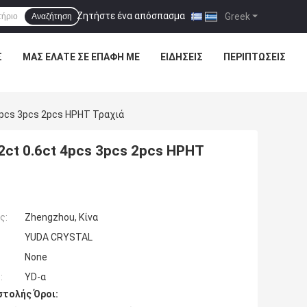
Ζητήστε ένα απόσπασμα
|
Greek
Αναζήτηση
Σ
ΜΑΣ ΕΛΆΤΕ ΣΕ ΕΠΑΦΉ ΜΕ
ΕΙΔΉΣΕΙΣ
ΠΕΡΙΠΤΏΣΕΙΣ
4pcs 3pcs 2pcs HPHT Τραχιά
2ct 0.6ct 4pcs 3pcs 2pcs HPHT
ς:
Zhengzhou, Κίνα
YUDA CRYSTAL
None
:
YD-α
τολής Όροι: