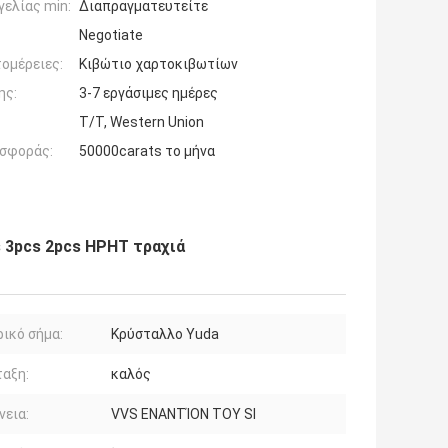
ελίας min:
Διαπραγματευτείτε
Negotiate
ομέρειες:
Κιβώτιο χαρτοκιβωτίων
ης:
3-7 εργάσιμες ημέρες
T/T, Western Union
σφοράς:
50000carats το μήνα
s 3pcs 2pcs HPHT τραχιά
ικό σήμα:
Κρύσταλλο Yuda
αξη:
καλός
εια:
VVS ΕΝΑΝΤΊΟΝ ΤΟΥ SI