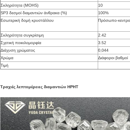
Σκληρότητα (MOHS)
10
SP3 δεσμοί διαμαντιών άνθρακα (%)
100%
Εσωτερική δομή κρυστάλλου
Πρόσωπο-κεντροθ
Σκληρότητα συγκρίσιμη
2.42
Σχετική ποικιλομορφία
3.52
Διάχυση χρώματος
0,044
Χρώμα
Διάφοροι βαθμοί
Τιμή
Τραχιές λεπτομέρειες διαμαντιών HPHT