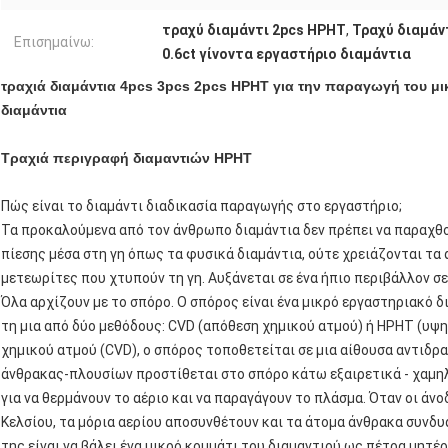
τραχύ διαμάντι 2pcs HPHT
,
Τραχύ διαμάν
Επισημαίνω:
0.6ct γίνοντα εργαστήριο διαμάντια
τραχιά διαμάντια 4pcs 3pcs 2pcs HPHT για την παραγωγή του μ
διαμάντια
Τραχιά περιγραφή διαμαντιών HPHT
Πώς είναι το διαμάντι διαδικασία παραγωγής στο εργαστήριο;
Τα προκαλούμενα από τον άνθρωπο διαμάντια δεν πρέπει να παραχθ
πίεσης μέσα στη γη όπως τα φυσικά διαμάντια, ούτε χρειάζονται τα 
μετεωρίτες που χτυπούν τη γη. Αυξάνεται σε ένα ήπιο περιβάλλον σε
Όλα αρχίζουν με το σπόρο. Ο σπόρος είναι ένα μικρό εργαστηριακό δ
τη μια από δύο μεθόδους: CVD (απόθεση χημικού ατμού) ή HPHT (υψ
χημικού ατμού (CVD), ο σπόρος τοποθετείται σε μια αίθουσα αντιδρ
άνθρακας-πλουσίων προστίθεται στο σπόρο κάτω εξαιρετικά - χαμηλ
για να θερμάνουν το αέριο και να παραγάγουν το πλάσμα. Όταν οι άν
Κελσίου, τα μόρια αερίου αποσυνθέτουν και τα άτομα άνθρακα συνδυ
της είναι να βάλει ένα μικρό κομμάτι του διαμαντιού ως πέτρα μητέ