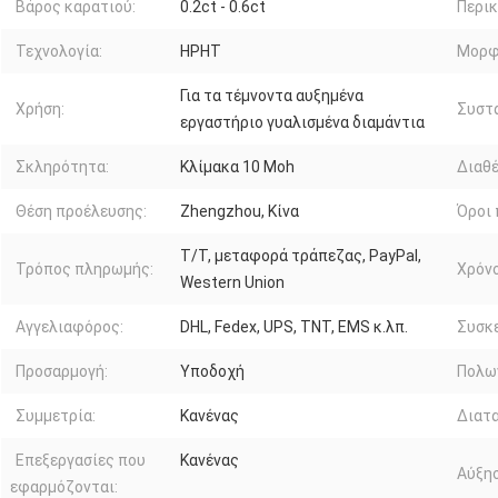
Βάρος καρατιού:
0.2ct - 0.6ct
Περικ
Τεχνολογία:
HPHT
Μορφ
Για τα τέμνοντα αυξημένα
Χρήση:
Συστα
εργαστήριο γυαλισμένα διαμάντια
Σκληρότητα:
Κλίμακα 10 Moh
Διαθέ
Θέση προέλευσης:
Zhengzhou, Κίνα
Όροι
T/T, μεταφορά τράπεζας, PayPal,
Τρόπος πληρωμής:
Χρόν
Western Union
Αγγελιαφόρος:
DHL, Fedex, UPS, TNT, EMS κ.λπ.
Συσκε
Προσαρμογή:
Υποδοχή
Πολω
Συμμετρία:
Κανένας
Διατα
Επεξεργασίες που
Κανένας
Αύξησ
εφαρμόζονται: