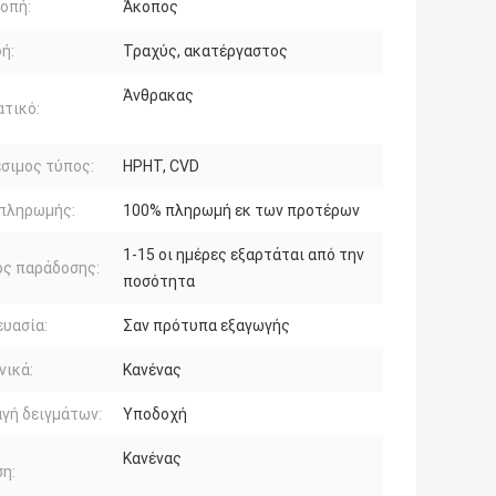
οπή:
Άκοπος
ή:
Τραχύς, ακατέργαστος
Άνθρακας
τικό:
σιμος τύπος:
HPHT, CVD
 πληρωμής:
100% πληρωμή εκ των προτέρων
1-15 οι ημέρες εξαρτάται από την
ος παράδοσης:
ποσότητα
υασία:
Σαν πρότυπα εξαγωγής
νικά:
Κανένας
γή δειγμάτων:
Υποδοχή
Κανένας
η: