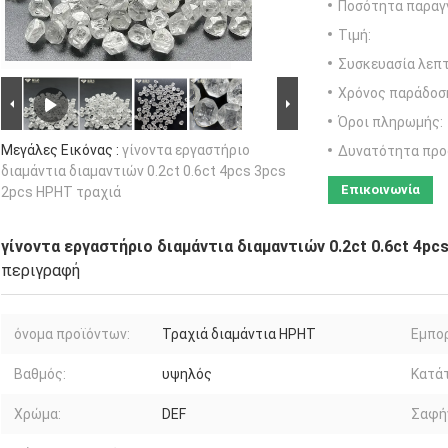
Ποσότητα παραγγ
Τιμή:
Συσκευασία λεπτ
Χρόνος παράδοσ
Όροι πληρωμής:
Μεγάλες Εικόνας :
γίνοντα εργαστήριο
Δυνατότητα προ
διαμάντια διαμαντιών 0.2ct 0.6ct 4pcs 3pcs
Επικοινωνία
2pcs HPHT τραχιά
γίνοντα εργαστήριο διαμάντια διαμαντιών 0.2ct 0.6ct 4pc
περιγραφή
όνομα προϊόντων:
Τραχιά διαμάντια HPHT
Εμπορ
Βαθμός:
υψηλός
Κατάτ
Χρώμα:
DEF
Σαφήν