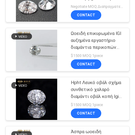
PRIVACY
Πραγματικό
Negotiate MOQ:Διαπραγματευτείτε
πιστοποιητικό HPHT
POLICY
CONTACT
Δημιουργημένο
68
γυαλισμένο
Επικυρωμένα
Ωοειδή επικυρωμένα IGI
αυξημένα εργαστήριο
αυξημένα
διαμάντια περικοπών
εναντίον των
εργαστήριο
$1500 MOQ:1piece
διαμαντιών σαφήνειας
CONTACT
διαμάντια
χαλαρά
Hpht Λευκό οβάλ σχήμα
28
συνθετικό χαλαρό
CVD τραχιά
διαμάντι οβάλ κοπή Igi
Gia πιστοποιημένο
$1500 MOQ:1piece
διαμάντια
CONTACT
Άσπρα ωοειδή