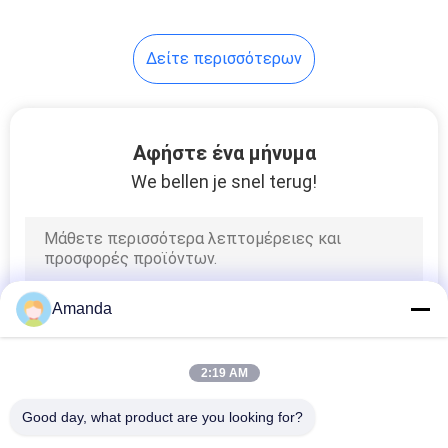
20
Δείτε περισσότερων
Αυξημένα
εργαστήριο
διαμάντια Melee
Αφήστε ένα μήνυμα
We bellen je snel terug!
21
Η φαντασία έκοψε
Amanda
τα διαμάντια
εργαστηρίων
2:19 AM
Good day, what product are you looking for?