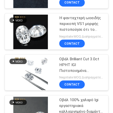
πιστοποίηση IGI
ΈΛΕΓΧΟΣ
CONTACT
Η φανταχτερή ωοειδής
ΜΑΣ
91
περικοπή VS1 μορφής
ΕΛΆΤΕ
πιστοποίησε ότι το
Αυξημένα
ΣΕ
χαλαρό εργαστήριο
Negotiate MOQ:Διαπραγματευτείτε
εργαστήριο
διαμαντιών δημιούργησε
ΕΠΑΦΉ
CONTACT
το γυαλισμένο διαμάντι
διαμάντια HPHT
ΜΕ
Οβάλ Brilliant Cut 3.0ct
HPHT IGI
ΕΙΔΉΣΕΙΣ
Πιστοποιημένα
44
Εργαστηριακά Διαμάντια
Negotiate MOQ:Διαπραγματευτείτε
Για Δαμασκό Δαχτυλίδι
CVD αυξημένα
ΠΕΡΙΠΤΏΣΕΙΣ
CONTACT
εργαστήριο
Οβάλ 100% χαλαρό Igi
SITEMAP
διαμάντια
εργαστηριακά
καλλιεργημένο διαμάντι